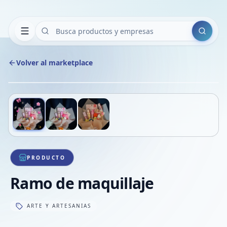
Buscar
Volver al marketplace
Copiar
Compart
Compa
Deslizá para ver más imágenes
1
/
3
VER
Compa
Compa
Compa
PRODUCTO
Ramo de maquillaje
ARTE Y ARTESANIAS