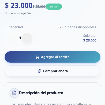
$ 23.000
$ 25.000
-
8
% OFF
El precio incluye IVA.
Cantidad
2 unidades disponibles
Subtotal
1
$ 23.000
Agregar al carrito
Comprar ahora
Descripción del
producto
Los mas elegidos para regalar…un detalle que