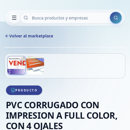
Buscar
Volver al marketplace
Copiar
Compart
Compa
Deslizá para ver más imágenes
1
/
2
VER
Compa
Compa
Compa
PRODUCTO
PVC CORRUGADO CON
IMPRESION A FULL COLOR,
CON 4 OJALES