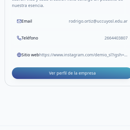
nuestra esencia.
Email
rodrigo.ortiz@uccuyosl.edu.ar
Teléfono
2664403807
Sitio web
https://www.instagram.com/demio_sl?igsh=dGVubG1keWNtaG0w
Ver perfil de la empresa