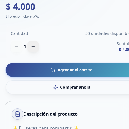
$ 4.000
El precio incluye IVA.
Cantidad
50 unidades disponibl
Subtot
1
$ 4.0
Agregar al carrito
Comprar ahora
Descripción del
producto
✨ Pulseras para compartir ✨