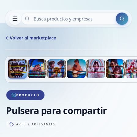
Buscar
Volver al marketplace
Deslizá para ver más imágenes
1
/
7
VE
PRODUCTO
Pulsera para compartir
ARTE Y ARTESANIAS