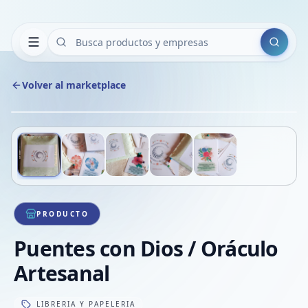
Buscar
Volver al marketplace
Copiar
Compart
Compa
Deslizá para ver más imágenes
1
/
5
VER
Compa
Compa
Compa
PRODUCTO
Puentes con Dios / Oráculo
Artesanal
LIBRERIA Y PAPELERIA