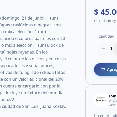
$ 45.
(domingo, 21 de junio). 1 (un)
El precio incluy
apas traslúcidas o negras, con
o mix a elección. 1 (un)
Cantidad
slúcida o colores pasteles con 80
o mix a elección. 1 (un) Block de
1
ta) hojas rayadas. En los
 el color de los discos y entre las
, separadores y señaladores,
Agreg
tivos de tu agrado i cluida fotos
te con un valor adicional del 20%
n cuenta encargarlo con por lo
a. Incluye un fixture del mundial
Tom
bifaz/2.
Ca
Gener
 ciudad de San Luis, Juana Koslay,
Un emprendim