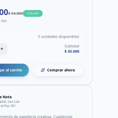
000
$ 54.000
-
17
% OFF
e IVA.
5 unidades disponibles
Subtotal
$ 45.000
ar al carrito
Comprar ahora
a Nota
pital, San Luis
al Paz 281
iento de papelería creativa, Cuadernos