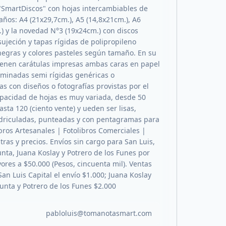
 "SmartDiscos" con hojas intercambiables de
años: A4 (21x29,7cm.), A5 (14,8x21cm.), A6
.) y la novedad N°3 (19x24cm.) con discos
sujeción y tapas rígidas de polipropileno
 negras y colores pasteles según tamaño. En su
tienen carátulas impresas ambas caras en papel
láminadas semi rígidas genéricas o
s con diseños o fotografías provistas por el
capacidad de hojas es muy variada, desde 50
asta 120 (ciento vente) y ueden ser lisas,
driculadas, punteadas y con pentagramas para
bros Artesanales | Fotolibros Comerciales |
tras y precios. Envíos sin cargo para San Luis,
unta, Juana Koslay y Potrero de los Funes por
res a $50.000 (Pesos, cincuenta mil). Ventas
an Luis Capital el envío $1.000; Juana Koslay
Punta y Potrero de los Funes $2.000
pabloluis@tomanotasmart.com