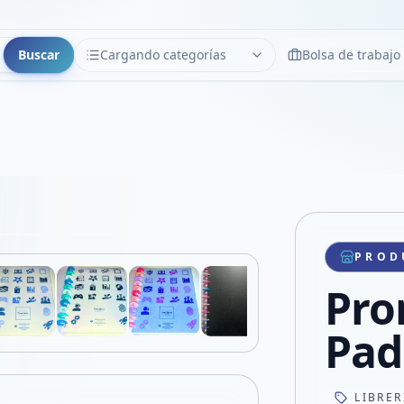
Buscar
Cargando categorías
Bolsa de trabajo
CATEGORÍAS
Limpiar
Cargando categorías...
Copiar link
Compartir producto
Compartir por WhatsApp
PROD
VER EN PANTALLA COMPLETA
Compartir por mail
Pro
Compartir en Facebook
Compartir en X
Pad
LIBRER