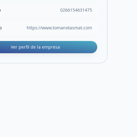
o
0266154631475
b
https://www.tomanotasmat.com
Ver perfil de la empresa