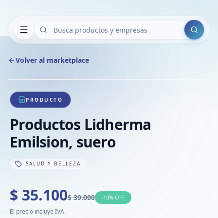
Buscar
Volver al marketplace
Copiar
Compart
Compa
1
/
1
VER
Compa
PRODUCTO
Compa
Productos Lidherma
Compa
Emilsion, suero
SALUD Y BELLEZA
$ 35.100
$ 39.000
-
10
% OFF
El precio incluye IVA.