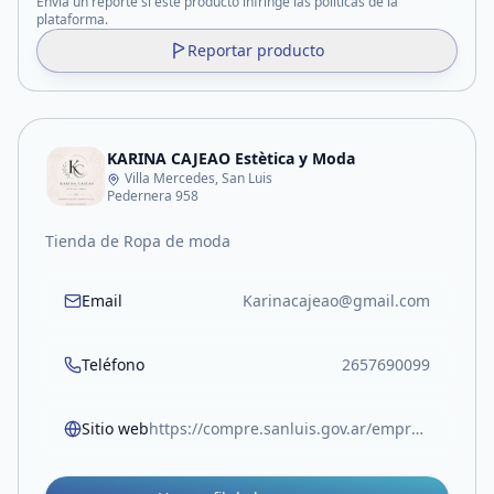
Enviá un reporte si este producto infringe las políticas de la
plataforma.
Reportar producto
KARINA CAJEAO Estètica y Moda
Villa Mercedes, San Luis
Pedernera 958
Tienda de Ropa de moda
Email
Karinacajeao@gmail.com
Teléfono
2657690099
Sitio web
https://compre.sanluis.gov.ar/empresa/karina-cajeao-estetica-y-moda