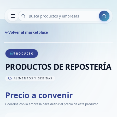
Buscar
Volver al marketplace
Copiar
Compart
Compa
1
/
1
VER
Compa
PRODUCTO
Compa
PRODUCTOS DE REPOSTERÍA
Compa
ALIMENTOS Y BEBIDAS
Precio a convenir
Coordiná con la empresa para definir el precio de este producto.