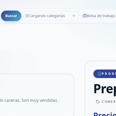
Buscar
Cargando categorías
Bolsa de trabajo
CATEGORÍAS
Limpiar
Cargando categorías...
Copiar link
Compartir producto
Compartir por WhatsApp
PROD
VER EN PANTALLA COMPLETA
Compartir por mail
Pre
Compartir en Facebook
Compartir en X
lo caseras. Son muy vendidas .
COMER
Preci