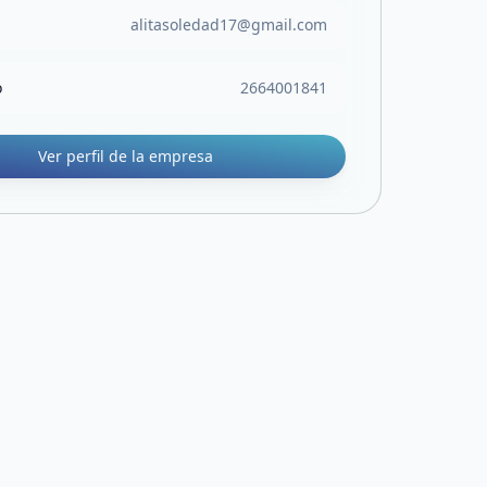
alitasoledad17@gmail.com
o
2664001841
Ver perfil de la empresa