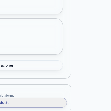
oraciones
 plataforma.
oducto