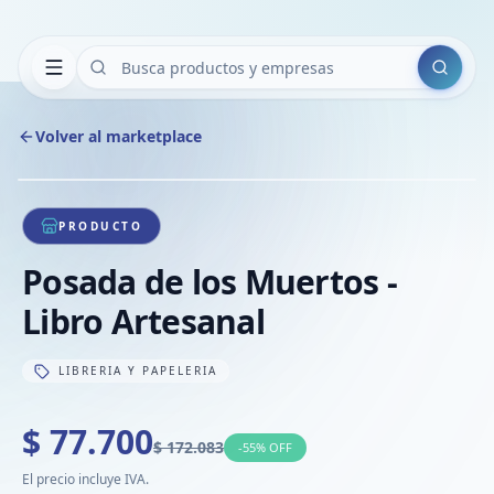
Buscar
Volver al marketplace
Copiar
Compart
Compa
1
/
1
VER
Compa
PRODUCTO
Compa
Posada de los Muertos -
Compa
Libro Artesanal
LIBRERIA Y PAPELERIA
$ 77.700
$ 172.083
-
55
% OFF
El precio incluye IVA.