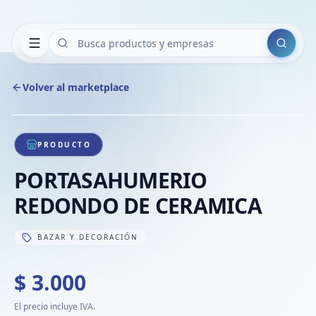
Buscar
Volver al marketplace
Copiar
Compart
Compa
1
/
1
VER
Compa
PRODUCTO
Compa
PORTASAHUMERIO
Compa
REDONDO DE CERAMICA
BAZAR Y DECORACIÓN
$ 3.000
El precio incluye IVA.