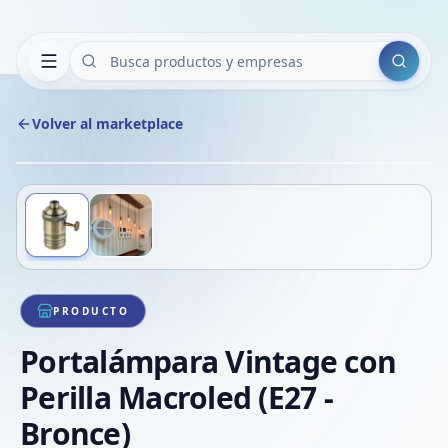
Buscar
Volver al marketplace
Copiar
Compart
Compa
Deslizá para ver más imágenes
1
/
2
VER
Compa
Compa
Compa
PRODUCTO
Portalámpara Vintage con
Perilla Macroled (E27 -
Bronce)