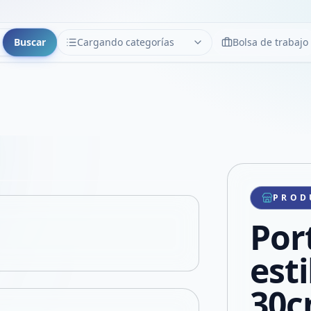
Buscar
Cargando categorías
Bolsa de trabajo
CATEGORÍAS
Limpiar
Cargando categorías...
Copiar link
Compartir producto
Compartir por WhatsApp
PROD
VER EN PANTALLA COMPLETA
Compartir por mail
Por
Compartir en Facebook
Compartir en X
esti
30