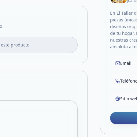
Juana
En El Taller
piezas única
o
diseños origi
de tu hogar.
nuestras cre
 este producto.
absoluta al d
Email
Teléfon
Sitio we