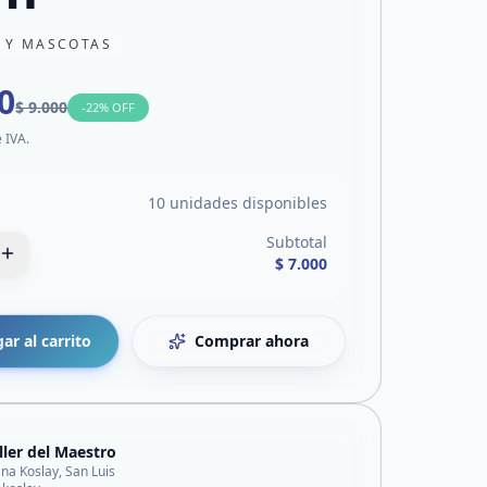
N Y MASCOTAS
0
$ 9.000
-
22
% OFF
e IVA.
10 unidades disponibles
Subtotal
$ 7.000
ar al carrito
Comprar ahora
aller del Maestro
ana Koslay, San Luis