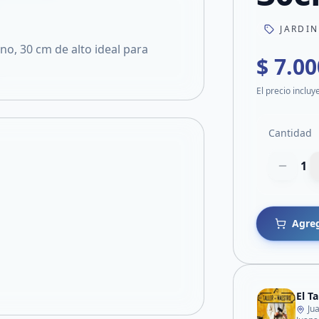
JARDI
no, 30 cm de alto ideal para
$ 7.00
El precio incluy
Cantidad
1
Agreg
El T
Ju