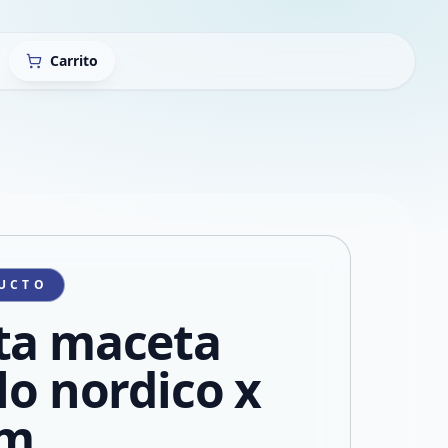
Carrito
UCTO
ta maceta
lo nordico x
cm