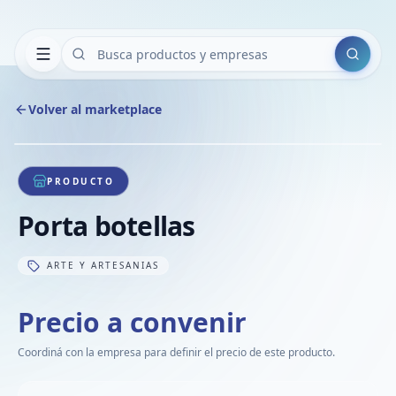
Buscar
Volver al marketplace
Copiar
Compart
Compa
1
/
1
VER
Compa
PRODUCTO
Compa
Porta botellas
Compa
ARTE Y ARTESANIAS
Precio a convenir
Coordiná con la empresa para definir el precio de este producto.