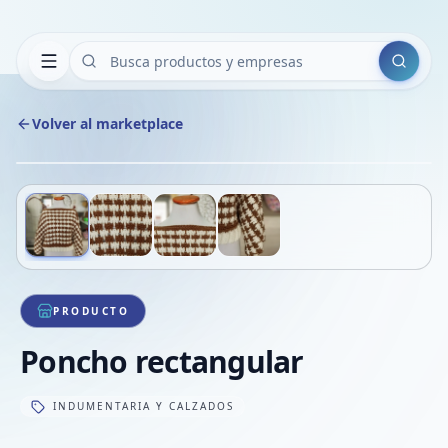
Buscar
Volver al marketplace
Copiar
Compart
Compa
Deslizá para ver más imágenes
1
/
4
VER
Compa
Compa
Compa
PRODUCTO
Poncho rectangular
INDUMENTARIA Y CALZADOS