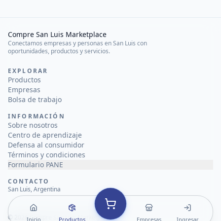
Compre San Luis Marketplace
Conectamos empresas y personas en San Luis con
oportunidades, productos y servicios.
EXPLORAR
Productos
Empresas
Bolsa de trabajo
INFORMACIÓN
Sobre nosotros
Centro de aprendizaje
Defensa al consumidor
Términos y condiciones
Formulario PANE
CONTACTO
San Luis, Argentina
©
2026
Compre San Luis Marketplace
Inicio
Productos
Empresas
Ingresar