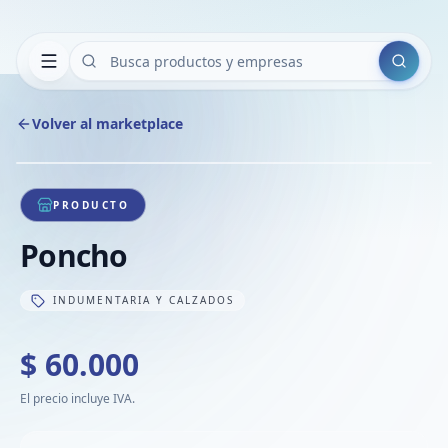
Buscar
Volver al marketplace
Copiar
Compart
Compa
1
/
1
VER
Compa
PRODUCTO
Compa
Poncho
Compa
INDUMENTARIA Y CALZADOS
$ 60.000
El precio incluye IVA.