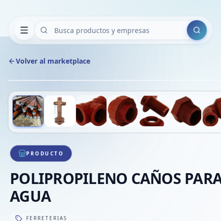
Buscar
Volver al marketplace
Deslizá para ver más imágenes
1
/
7
VE
PRODUCTO
POLIPROPILENO CAÑOS PAR
AGUA
FERRETERIAS