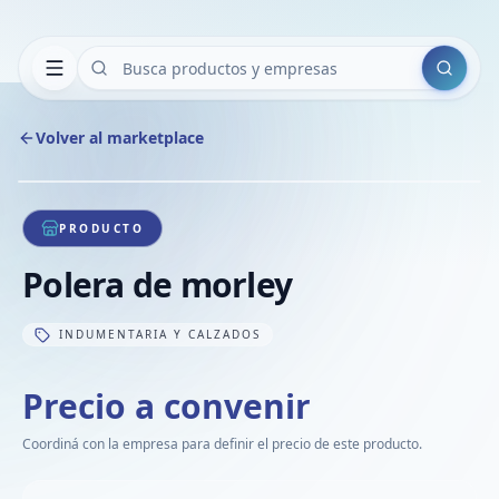
Buscar
Volver al marketplace
Copiar
Compart
Compa
1
/
1
VER
Compa
PRODUCTO
Compa
Polera de morley
Compa
INDUMENTARIA Y CALZADOS
Precio a convenir
Coordiná con la empresa para definir el precio de este producto.