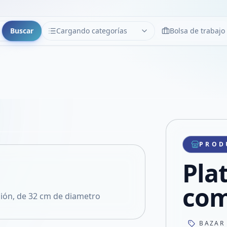
Buscar
Cargando categorías
Bolsa de trabajo
CATEGORÍAS
Limpiar
Cargando categorías...
Copiar link
Compartir producto
Compartir por WhatsApp
PROD
VER EN PANTALLA COMPLETA
Compartir por mail
Plat
Compartir en Facebook
Compartir en X
com
ción, de 32 cm de diametro
BAZAR