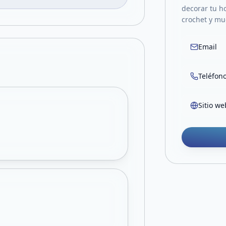
decorar tu h
crochet y m
Email
Teléfon
Sitio we