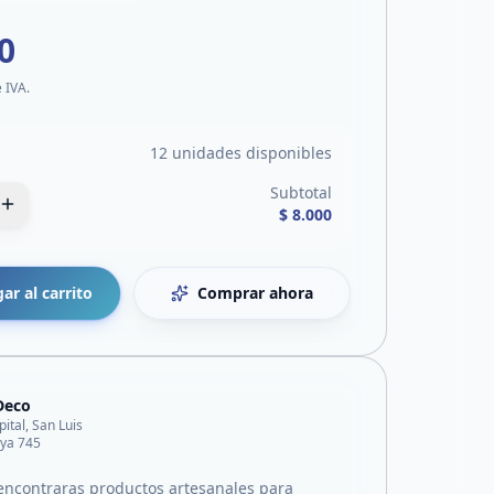
0
e IVA.
12 unidades disponibles
Subtotal
$ 8.000
ar al carrito
Comprar ahora
Deco
pital, San Luis
ya 745
encontraras productos artesanales para