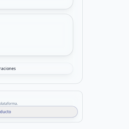
oraciones
 plataforma.
oducto