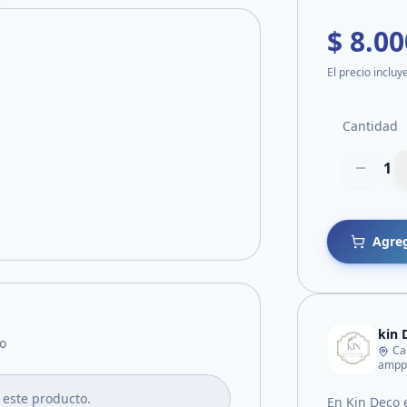
$ 8.00
El precio incluy
Cantidad
1
Agreg
kin 
o
Ca
ampp
 este producto.
En Kin Deco 