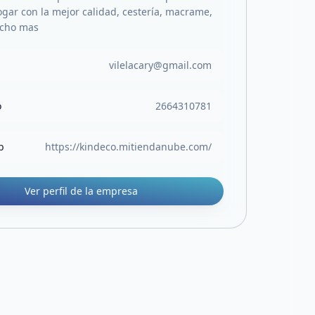
ogar con la mejor calidad, cestería, macrame,
ucho mas
vilelacary@gmail.com
o
2664310781
b
https://kindeco.mitiendanube.com/
Ver perfil de la empresa