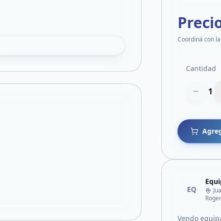
Preci
Coordiná con la
Cantidad
1
Agreg
Equ
EQ
Ju
Roger
Vendo equip