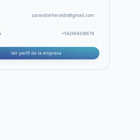
zarandonheraldo@gmail.com
o
+542664338678
Ver perfil de la empresa