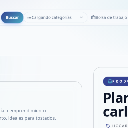
Buscar
Cargando categorías
Bolsa de trabajo
CATEGORÍAS
Limpiar
Cargando categorías...
Copiar link
Compartir producto
Compartir por WhatsApp
PROD
VER EN PANTALLA COMPLETA
Compartir por mail
Pla
Compartir en Facebook
Compartir en X
carl
sería o emprendimiento
o, ideales para tostados,
HOGAR