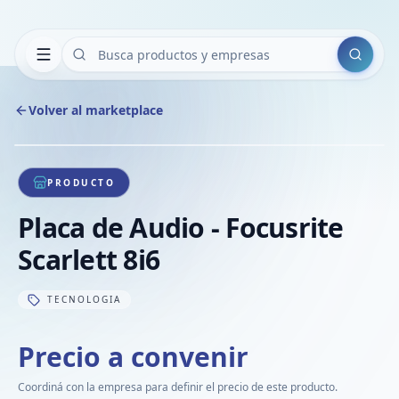
Buscar
Volver al marketplace
Copiar
Compart
Compa
1
/
1
VER
Compa
PRODUCTO
Compa
Placa de Audio - Focusrite
Compa
Scarlett 8i6
TECNOLOGIA
Precio a convenir
Coordiná con la empresa para definir el precio de este producto.