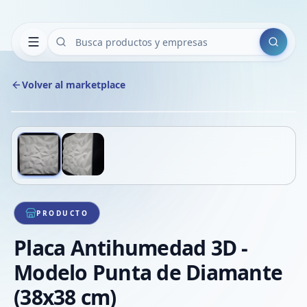
Buscar
Volver al marketplace
Copiar
Compart
Compa
Deslizá para ver más imágenes
1
/
2
VER
Compa
Compa
Compa
PRODUCTO
Placa Antihumedad 3D -
Modelo Punta de Diamante
(38x38 cm)