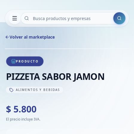
Buscar
Volver al marketplace
Copiar
Compart
Compa
1
/
1
VER
Compa
PRODUCTO
Compa
PIZZETA SABOR JAMON
Compa
ALIMENTOS Y BEBIDAS
$ 5.800
El precio incluye IVA.