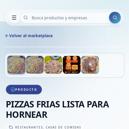
Buscar
Volver al marketplace
Copiar
Compart
Compa
Deslizá para ver más imágenes
1
/
5
VER
Compa
Compa
Compa
PRODUCTO
PIZZAS FRIAS LISTA PARA
HORNEAR
RESTAURANTES, CASAS DE COMIDAS