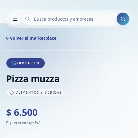
Buscar
Volver al marketplace
Copiar
Compart
Compa
1
/
1
VER
Compa
PRODUCTO
Compa
Pizza muzza
Compa
ALIMENTOS Y BEBIDAS
$ 6.500
El precio incluye IVA.