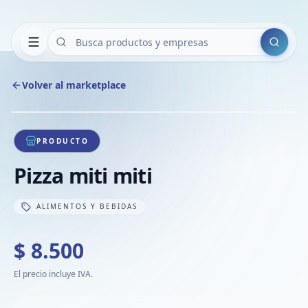
Buscar
Volver al marketplace
Copiar
Compart
Compa
1
/
1
VER
Compa
PRODUCTO
Compa
Pizza miti miti
Compa
ALIMENTOS Y BEBIDAS
$ 8.500
El precio incluye IVA.