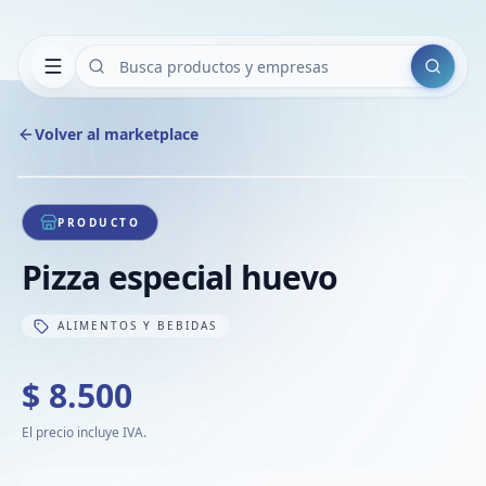
Buscar
Volver al marketplace
Copiar
Compart
Compa
1
/
1
VER
Compa
PRODUCTO
Compa
Pizza especial huevo
Compa
ALIMENTOS Y BEBIDAS
$ 8.500
El precio incluye IVA.