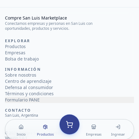
Compre San Luis Marketplace
Conectamos empresas y personas en San Luis con
oportunidades, productos y servicios.
EXPLORAR
Productos
Empresas
Bolsa de trabajo
INFORMACIÓN
Sobre nosotros
Centro de aprendizaje
Defensa al consumidor
Términos y condiciones
Formulario PANE
CONTACTO
San Luis, Argentina
©
2026
Compre San Luis Marketplace
Inicio
Productos
Empresas
Ingresar
Versión 1.0.1