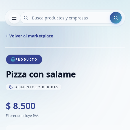
Buscar
Volver al marketplace
Copiar
Compart
Compa
1
/
1
VER
Compa
PRODUCTO
Compa
Pizza con salame
Compa
ALIMENTOS Y BEBIDAS
$ 8.500
El precio incluye IVA.