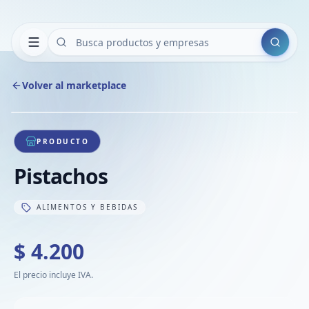
Buscar
Volver al marketplace
Copiar
Compart
Compa
1
/
1
VER
Compa
PRODUCTO
Compa
Pistachos
Compa
ALIMENTOS Y BEBIDAS
$ 4.200
El precio incluye IVA.