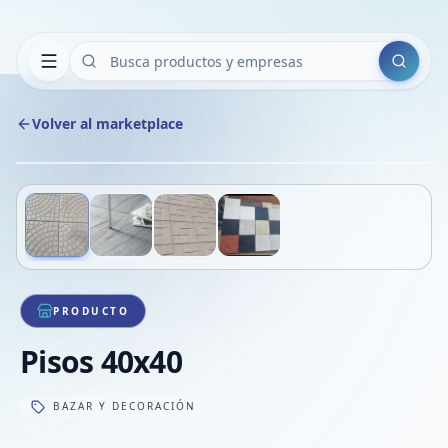
Buscar
Volver al marketplace
Copiar
Compart
Compa
Deslizá para ver más imágenes
1
/
4
VER
Compa
Compa
Compa
PRODUCTO
Pisos 40x40
BAZAR Y DECORACIÓN