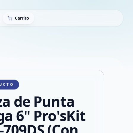
Carrito
UCTO
za de Punta
ga 6" Pro'sKit
-709DS (Con