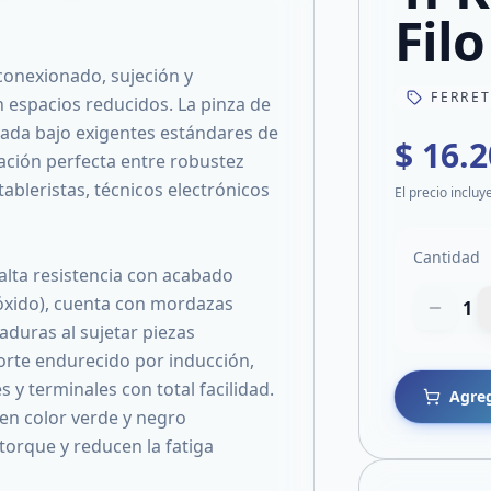
Filo
 conexionado, sujeción y
FERRE
 espacios reducidos. La pinza de
ñada bajo exigentes estándares de
$ 16.
ación perfecta entre robustez
tableristas, técnicos electrónicos
El precio incluy
Cantidad
alta resistencia con acabado
 óxido), cuenta con mordazas
1
aduras al sujetar piezas
orte endurecido por inducción,
 y terminales con total facilidad.
Agreg
n color verde y negro
torque y reducen la fatiga