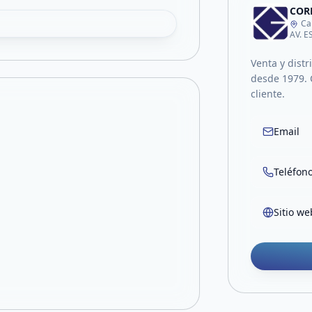
CORP
Ca
AV. 
Venta y distr
desde 1979. 
cliente.
Email
Teléfon
Sitio we