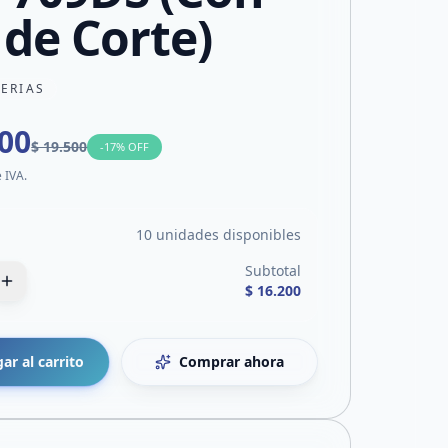
 de Corte)
TERIAS
200
$ 19.500
-
17
% OFF
e IVA.
10 unidades disponibles
Subtotal
$ 16.200
ar al carrito
Comprar ahora