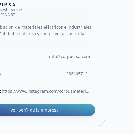
US S.A.
pital, San Luis
ESPAÑA 871
ibución de materiales eléctricos e industriales
Calidad, confianza y compromiso con cada
info@corpus-sa.com
o
2664657121
b
https://www.instagram.com/corpusmateriales/
Ver perfil de la empresa