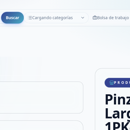
Buscar
Cargando categorías
Bolsa de trabajo
CATEGORÍAS
Limpiar
Cargando categorías...
Copiar link
Compartir producto
Compartir por WhatsApp
PROD
VER EN PANTALLA COMPLETA
Compartir por mail
Pin
Compartir en Facebook
Compartir en X
Lar
1PK