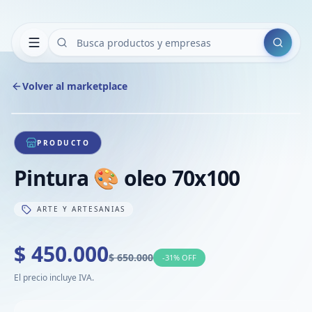
Buscar
Volver al marketplace
Copiar
Compart
Compa
1
/
1
VER
Compa
PRODUCTO
Compa
Pintura 🎨 oleo 70x100
Compa
ARTE Y ARTESANIAS
$ 450.000
$ 650.000
-
31
% OFF
El precio incluye IVA.