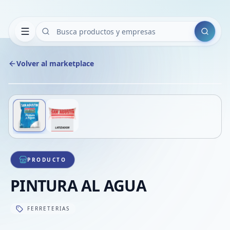
Buscar
Volver al marketplace
Copiar
Compart
Compa
Deslizá para ver más imágenes
1
/
2
VER
Compa
Compa
Compa
PRODUCTO
PINTURA AL AGUA
FERRETERIAS