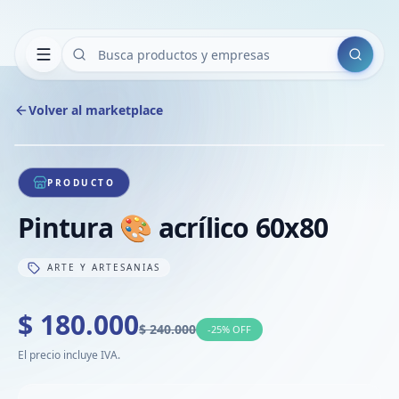
Buscar
Volver al marketplace
Copiar
Compart
Compa
1
/
1
VER
Compa
PRODUCTO
Compa
Pintura 🎨 acrílico 60x80
Compa
ARTE Y ARTESANIAS
$ 180.000
$ 240.000
-
25
% OFF
El precio incluye IVA.