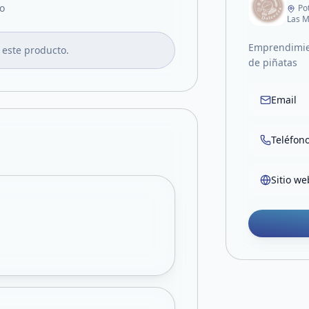
o
Po
Las M
Emprendimien
 este producto.
de piñatas
Email
Teléfon
Sitio we