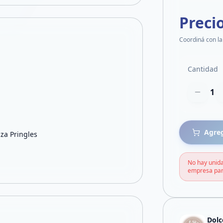
Preci
Coordiná con la
Cantidad
1
Agreg
aza Pringles
No hay unida
empresa par
Dolc