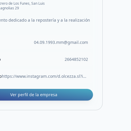
trero de Los Funes, San Luis
agnolias 29
to dedicado a la repostería y a la realización
04.09.1993.mm@gmail.com
o
2664852102
b
https://www.instagram.com/d.olcezza.sl?igsh=MXF4emhubnBtMncwcw==
Ver perfil de la empresa