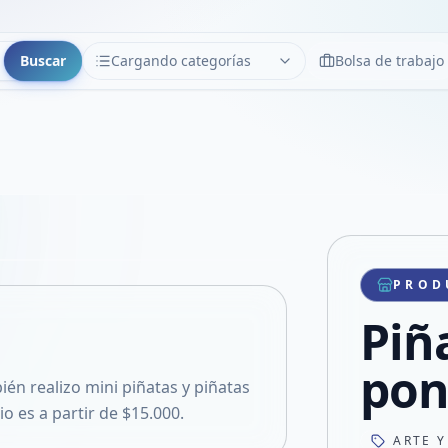
Buscar
Cargando categorías
Bolsa de trabajo
CATEGORÍAS
Limpiar
Cargando categorías...
Copiar link
Compartir producto
Compartir por WhatsApp
PROD
VER EN PANTALLA COMPLETA
Compartir por mail
Piña
Compartir en Facebook
Compartir en X
pon
én realizo mini piñatas y piñatas
io es a partir de $15.000.
ARTE Y