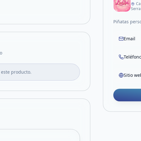
Ca
Serra
Piñatas pers
Email
o
Teléfon
 este producto.
Sitio we