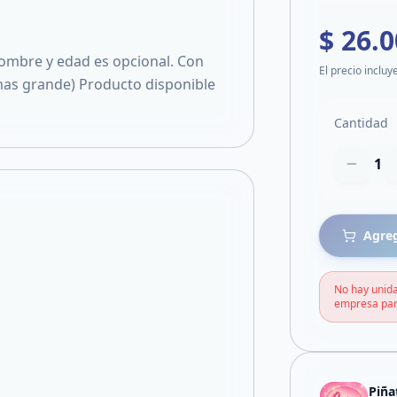
$ 26.
ombre y edad es opcional. Con
El precio incluy
mas grande) Producto disponible
Cantidad
1
Agreg
No hay unida
empresa par
Piña