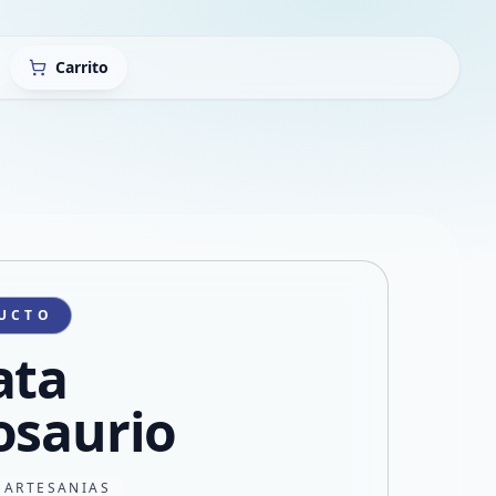
Carrito
UCTO
ata
osaurio
 ARTESANIAS