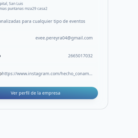
pital, San Luis
nias puntanas mza29 casa2
onalizadas para cualquier tipo de eventos
evee.pereyra04@gmail.com
o
2665017032
b
https://www.instagram.com/hecho_conamorludisa?igsh=MWpuZWQ4aGRtb3Y3bw==
Ver perfil de la empresa