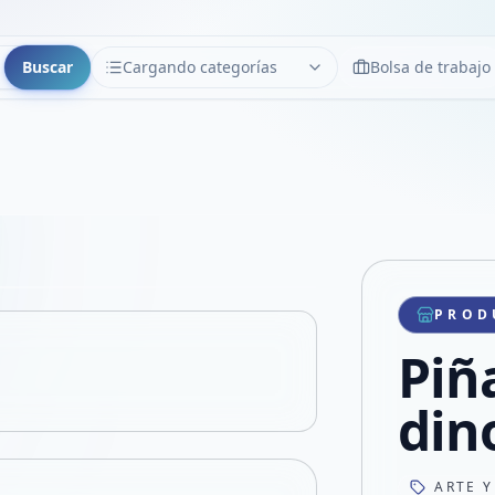
Buscar
Cargando categorías
Bolsa de trabajo
CATEGORÍAS
Limpiar
Cargando categorías...
Copiar link
Compartir producto
Compartir por WhatsApp
PROD
VER EN PANTALLA COMPLETA
Compartir por mail
Piñ
Compartir en Facebook
Compartir en X
din
ARTE Y