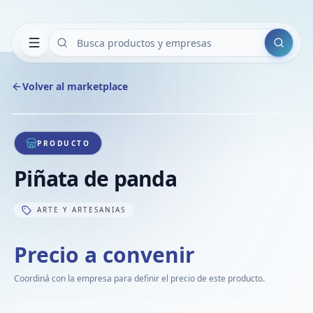
Buscar
Volver al marketplace
Copiar
Compart
Compa
1
/
1
VER
Compa
PRODUCTO
Compa
Piñata de panda
Compa
ARTE Y ARTESANIAS
Precio a convenir
Coordiná con la empresa para definir el precio de este producto.