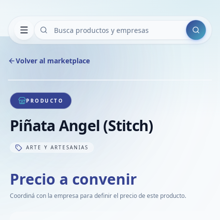
Buscar
Volver al marketplace
Copiar
Compart
Compa
1
/
1
VER
Compa
PRODUCTO
Compa
Piñata Angel (Stitch)
Compa
ARTE Y ARTESANIAS
Precio a convenir
Coordiná con la empresa para definir el precio de este producto.