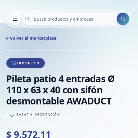
Buscar
Volver al marketplace
Copiar
Compart
Compa
1
/
1
VER
Compa
PRODUCTO
Compa
Pileta patio 4 entradas Ø
Compa
110 x 63 x 40 con sifón
desmontable AWADUCT
BAZAR Y DECORACIÓN
$ 9.572,11