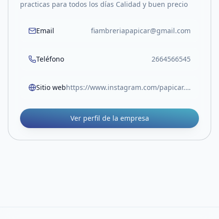
practicas para todos los días Calidad y buen precio
Email
fiambreriapapicar@gmail.com
Teléfono
2664566545
Sitio web
https://www.instagram.com/papicar.fiambreria?igsh=MXMxcGJkNW03ZWd0dQ==
Ver perfil de la empresa