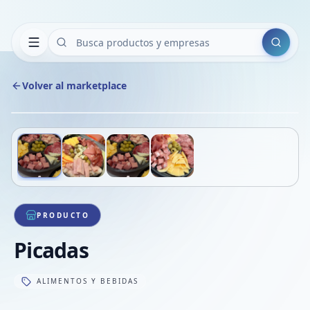
Buscar
Volver al marketplace
Copiar
Compart
Compa
Deslizá para ver más imágenes
1
/
4
VER
Compa
Compa
Compa
PRODUCTO
Picadas
ALIMENTOS Y BEBIDAS