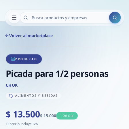
Buscar
Volver al marketplace
Copiar
Compart
Compa
1
/
1
VER
Compa
PRODUCTO
Compa
Picada para 1/2 personas
Compa
CHOK
ALIMENTOS Y BEBIDAS
$ 13.500
$ 15.000
-
10
% OFF
El precio incluye IVA.