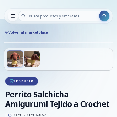
Buscar
Volver al marketplace
Copiar
Compart
Compa
Deslizá para ver más imágenes
1
/
2
VER
Compa
Compa
Compa
PRODUCTO
Perrito Salchicha
Amigurumi Tejido a Crochet
ARTE Y ARTESANIAS