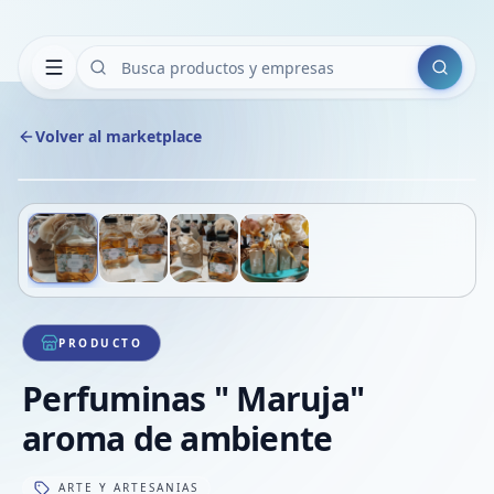
Buscar
Volver al marketplace
Copiar
Compart
Compa
Deslizá para ver más imágenes
1
/
4
VER
Compa
Compa
Compa
PRODUCTO
Perfuminas " Maruja"
aroma de ambiente
ARTE Y ARTESANIAS