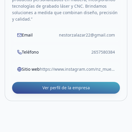
tecnologías de grabado láser y CNC. Brindamos
soluciones a medida que combinan diseño, precisión
y calidad.”
Email
nestorzalazar22@gmail.com
Teléfono
2657580384
Sitio web
https://www.instagram.com/nz_mueble_y_diseno?igsh=MXFyMXJ3NjYydGM4eg==
Ver perfil de la empresa