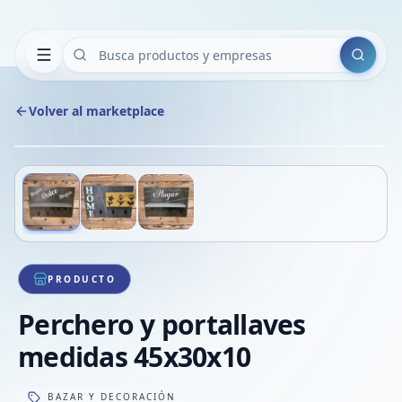
Buscar
Volver al marketplace
Copiar
Compart
Compa
Deslizá para ver más imágenes
1
/
3
VER
Compa
Compa
Compa
PRODUCTO
Perchero y portallaves
medidas 45x30x10
BAZAR Y DECORACIÓN