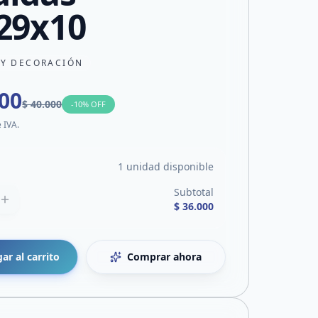
29x10
 Y DECORACIÓN
000
$ 40.000
-
10
% OFF
e IVA.
1 unidad disponible
Subtotal
$ 36.000
ar al carrito
Comprar ahora