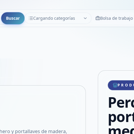
Buscar
Cargando categorías
Bolsa de trabajo
CATEGORÍAS
Limpiar
Cargando categorías...
Copiar link
Compartir producto
Compartir por WhatsApp
PROD
VER EN PANTALLA COMPLETA
Compartir por mail
Per
Compartir en Facebook
Compartir en X
por
med
hero y portallaves de madera,