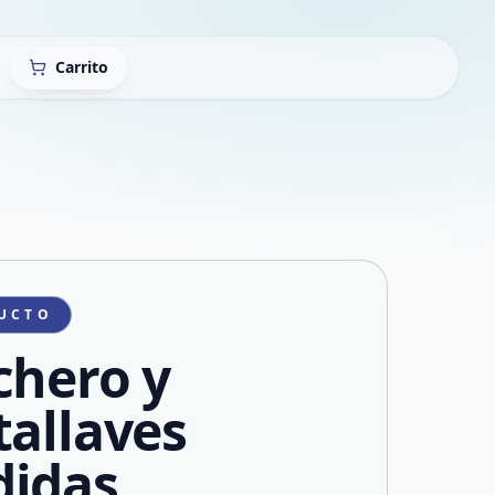
Carrito
UCTO
chero y
tallaves
idas