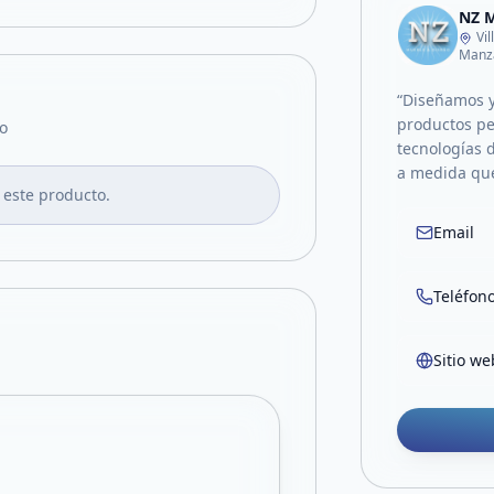
NZ M
Vi
Manza
“Diseñamos 
productos pe
o
tecnologías 
a medida que
 este producto.
Email
Teléfon
Sitio we