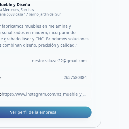
ueble y Diseño
lla Mercedes, San Luis
na 6038 casa 17 barrio Jardín del Sur
y fabricamos muebles en melamina y
rsonalizados en madera, incorporando
de grabado láser y CNC. Brindamos soluciones
 combinan diseño, precisión y calidad.”
nestorzalazar22@gmail.com
o
2657580384
b
https://www.instagram.com/nz_mueble_y_diseno?igsh=MXFyMXJ3NjYydGM4eg==
Ver perfil de la empresa