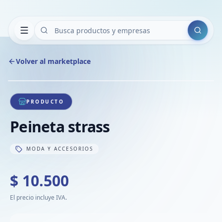
Buscar
Volver al marketplace
Copiar
Compart
Compa
1
/
1
VER
Compa
PRODUCTO
Compa
Peineta strass
Compa
MODA Y ACCESORIOS
$ 10.500
El precio incluye IVA.