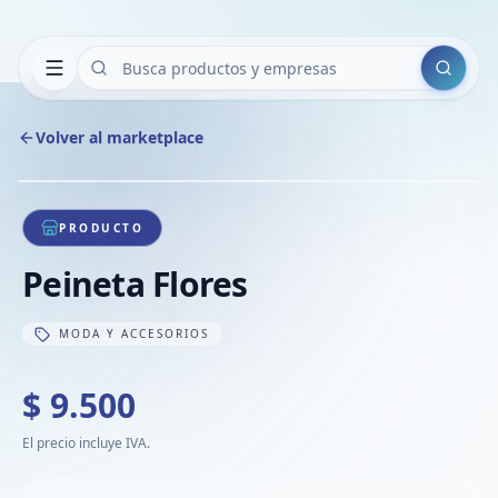
Buscar
Volver al marketplace
Copiar
Compart
Compa
1
/
1
VER
Compa
PRODUCTO
Compa
Peineta Flores
Compa
MODA Y ACCESORIOS
$ 9.500
El precio incluye IVA.