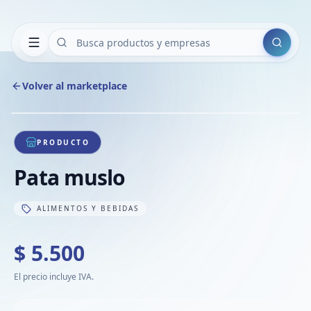
Buscar
Volver al marketplace
Copiar
Compart
Compa
1
/
1
VER
Compa
PRODUCTO
Compa
Pata muslo
Compa
ALIMENTOS Y BEBIDAS
$ 5.500
El precio incluye IVA.