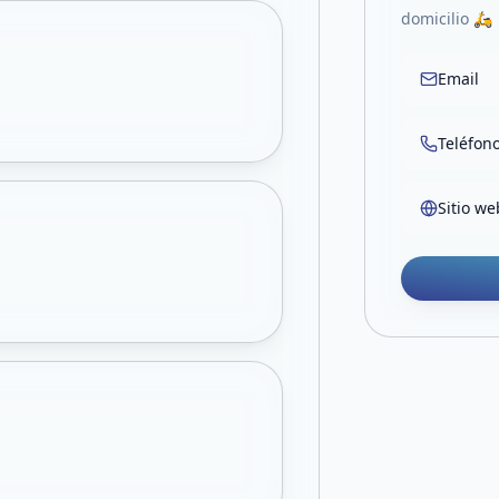
domicilio 🛵
Email
Teléfon
Sitio we