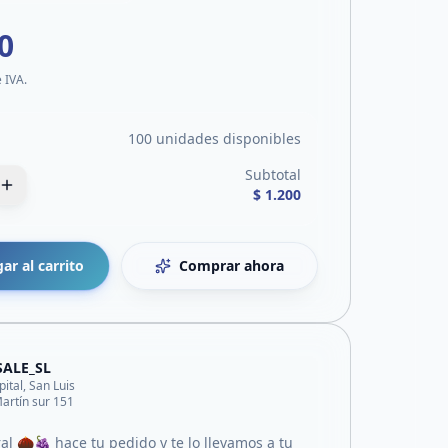
0
e IVA.
100 unidades disponibles
Subtotal
$ 1.200
ar al carrito
Comprar ahora
SALE_SL
pital, San Luis
artín sur 151
al 🌰🍇 hace tu pedido y te lo llevamos a tu