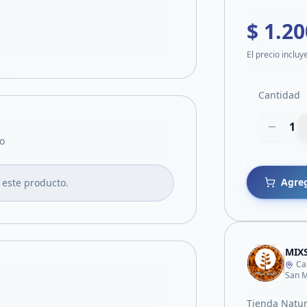
$ 1.20
El precio incluy
Cantidad
1
o
Agreg
 este producto.
MIX
Ca
San M
Tienda Natur