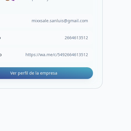
mixxsale.sanluis@gmail.com
o
2664613512
b
https://wa.me/c/5492664613512
Ver perfil de la empresa