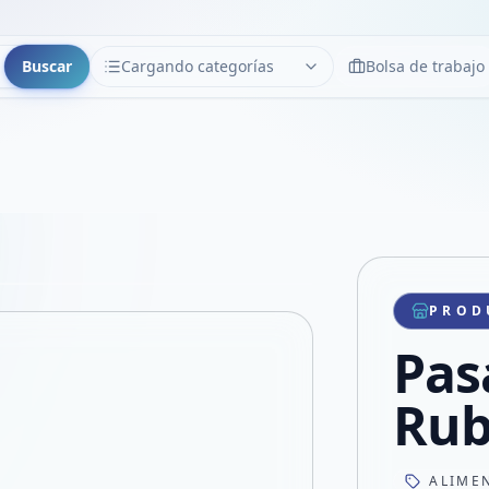
Buscar
Cargando categorías
Bolsa de trabajo
CATEGORÍAS
Limpiar
Cargando categorías...
Copiar link
Compartir producto
Compartir por WhatsApp
PROD
VER EN PANTALLA COMPLETA
Compartir por mail
Pas
Compartir en Facebook
Compartir en X
Rub
ALIME