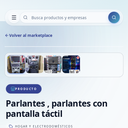
Buscar
Volver al marketplace
Copiar
Compart
Compa
Deslizá para ver más imágenes
1
/
4
VER
Compa
Compa
Compa
PRODUCTO
Parlantes , parlantes con
pantalla táctil
HOGAR Y ELECTRODOMÉSTICOS