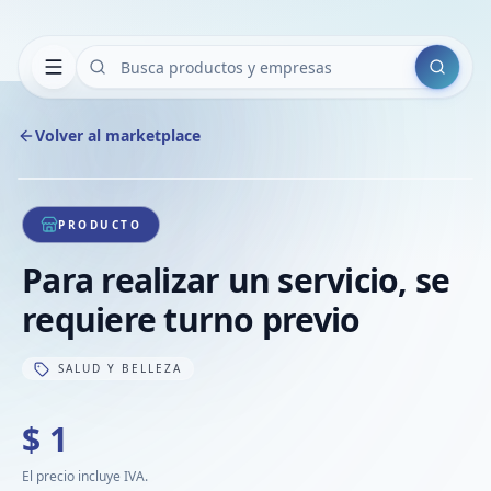
Buscar
Volver al marketplace
Copiar
Compart
Compa
1
/
1
VER
Compa
PRODUCTO
Compa
Para realizar un servicio, se
Compa
requiere turno previo
SALUD Y BELLEZA
$ 1
El precio incluye IVA.