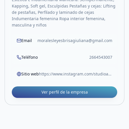
Kapping, Soft gel, Esculpidas Pestañas y cejas: Lifting
de pestañas, Perfilado y laminado de cejas
Indumentaria femenina Ropa interior femenina,
masculina y niños
Email
moralesleyesbrisagiuliana@gmail.com
Teléfono
2664543007
Sitio web
https://www.instagram.com/studioalahi?igsh=OHk1MzlodGc5dWpr
Ver perfil de la empresa